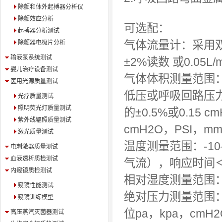
除颤和体外起搏器分析仪
除颤效应分析
可选配：
起搏器分析测试
气体流量计：采用双向
除颤器电极片分析
输液泵系统测试
±2%读数 或0.05L/m
婴儿治疗设备测试
气体体积测量范围：0
医用光源质量测试
低压或呼吸回路压力测
光疗质量测试
照明荧光灯质量测试
的±0.5%或0.15 
紫外线辐照质量测试
cmH2O，PSI，mm
激光质量测试
温度测量范围：-10
电刺激器质量测试
血液透析质检测试
气流），响应时间＜
内窥镜质检测试
相对湿度测量范围：1
窥镜性能测试
绝对压力测量范围：5
窥镜训练模型
位pa，kpa，cmH2
高压蒸汽灭菌器测试