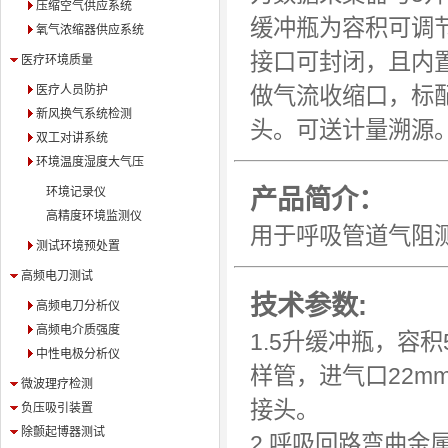
压缩空气供应系统
缓冲瓶为容积可调
氧气浓缩器供应系统
接口可封闭，且内
医疗环境质量
医疗人员防护
做气流收缩口，标配
新风换气系统检测
头。可送计量溯源
双工对讲系统
环境温度湿度大气压
产品简介：
环境记录仪
高精度环境监测仪
用于呼吸管道气阻
测试环境预处置
高频电刀测试
技术参数:
高频电刀分析仪
高频电介质强度
1.5升缓冲瓶，容
中性电极分析仪
样管，进气口22
微波理疗检测
接头。
负压吸引装置
除颤起博器测试
2.呼吸回路弯曲金属