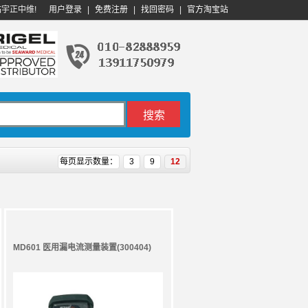
临宇正中维!
用户登录
|
免费注册
|
找回密码
|
官方淘宝站
每页显示数量：
3
9
12
MD601 医用漏电流测量装置(300404)