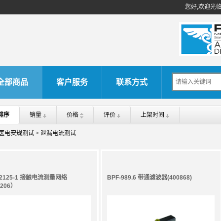
您好,欢迎光
全部商品
客户服务
联系方式
排序
销量
价格
评价
上架时间
医电安规测试
>
泄漏电流测试
42125-1 接触电流测量网络
BPF-989.6 带通滤波器(400868)
206）