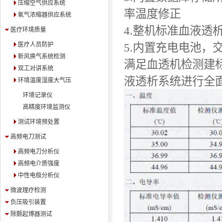
压缩空气供应系统
率温度修正
氧气浓缩器供应系统
4.整机标准血液透
医疗环境质量
医疗人员防护
5.内置充电电池，
新风换气系统检测
满足
血透机检测建
双工对讲系统
液透析系统进行全
环境温度湿度大气压
环境记录仪
高精度环境监测仪
测试环境预处置
高频电刀测试
高频电刀分析仪
高频电介质强度
中性电极分析仪
微波理疗检测
负压吸引装置
除颤起博器测试