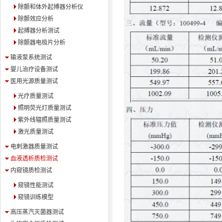
除颤和体外起搏器分析仪
除颤效应分析
起搏器分析测试
除颤器电极片分析
输液泵系统测试
婴儿治疗设备测试
医用光源质量测试
光疗质量测试
照明荧光灯质量测试
紫外线辐照质量测试
激光质量测试
电刺激器质量测试
血液透析质检测试
内窥镜质检测试
窥镜性能测试
窥镜训练模型
高压蒸汽灭菌器测试