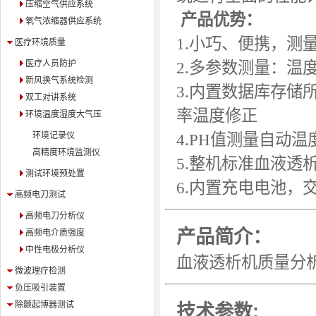
压缩空气供应系统
产品优势：
氧气浓缩器供应系统
1.小巧、便携，
医疗环境质量
医疗人员防护
2.多参数测量：温
新风换气系统检测
3.内置数据库存
双工对讲系统
率温度修正
环境温度湿度大气压
环境记录仪
4.PH值测量自动温
高精度环境监测仪
5.整机标准血液透
测试环境预处置
6.内置充电电池，
高频电刀测试
高频电刀分析仪
产品简介：
高频电介质强度
中性电极分析仪
血液透析机质量分
微波理疗检测
负压吸引装置
除颤起博器测试
技术参数: