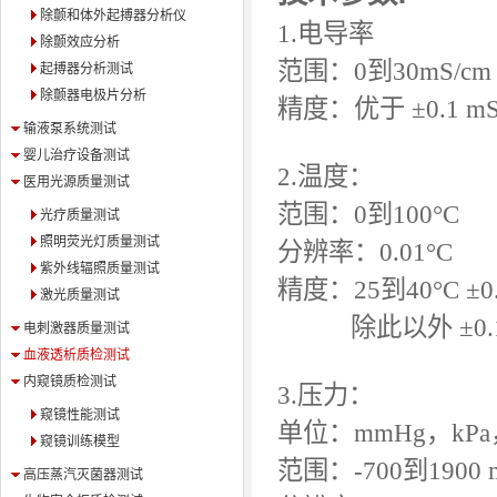
除颤和体外起搏器分析仪
1.电导率
除颤效应分析
范围：0到30mS/cm
起搏器分析测试
除颤器电极片分析
精度：优于 ±0.1 mS
输液泵系统测试
婴儿治疗设备测试
2.温度：
医用光源质量测试
范围：0到100°C
光疗质量测试
照明荧光灯质量测试
分辨率：0.01°C
紫外线辐照质量测试
精度：25到40°C
±
0
激光质量测试
除此以外
±
0
电刺激器质量测试
血液透析质检测试
内窥镜质检测试
3.压力：
窥镜性能测试
单位：mmHg，kPa，
窥镜训练模型
范围：-700到1900 
高压蒸汽灭菌器测试